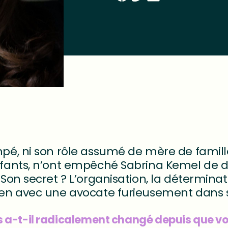
mpé, ni son rôle assumé de mère de famil
nfants, n’ont empêché Sabrina Kemel de d
Son secret ? L’organisation, la déterminat
ien avec une avocate furieusement dans
 a-t-il radicalement changé depuis que v