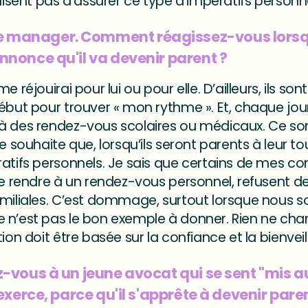
ilisent pas d’assurer ce type d’impératifs personne
manager. Comment réagissez-vous lorsqu
nnonce qu'il va devenir parent ?
 réjouirai pour lui ou pour elle. D’ailleurs, ils son
ébut pour trouver « mon rythme ». Et, chaque jour,
à des rendez-vous scolaires ou médicaux. Ce so
e souhaite que, lorsqu’ils seront parents à leur tou
atifs personnels. Je sais que certains de mes confr
se rendre à un rendez-vous personnel, refusent de 
familiales. C’est dommage, surtout lorsque nous
e n’est pas le bon exemple à donner. Rien ne c
ion doit être basée sur la confiance et la bienvei
-vous à un jeune avocat qui se sent "mis a
exerce, parce qu'il s'apprête à devenir pare