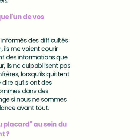
ls.
e l'un de vos
t informés des difficultés
 ils me voient courir
nt des informations que
r, ils ne culpabilisent pas
ères, lorsqu’ils quittent
dire qu’ils ont des
 sommes dans des
hange si nous ne sommes
llance avant tout.
u placard" au sein du
nt ?