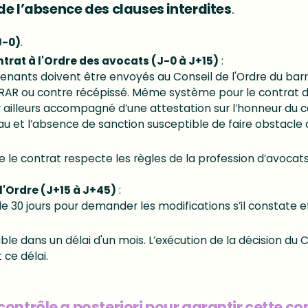
 de l’absence des clauses interdites
.
J-0)
.
at à l'Ordre des avocats (J-0 à J+15)
:
venants doivent être envoyés au Conseil de l'Ordre du barre
LRAR ou contre récépissé. Même système pour le contrat d
r ailleurs accompagné d’une attestation sur l’honneur du c
eau et l’absence de sanction susceptible de faire obstacl
ue le contrat respecte les règles de la profession d’avocats
l'Ordre (J+15 à J+45)
:
de 30 jours pour demander les modifications s’il constate 
ble dans un délai d'un mois. L’exécution de la décision du C
ce délai.
contrôle a posteriori pour garantir cette co