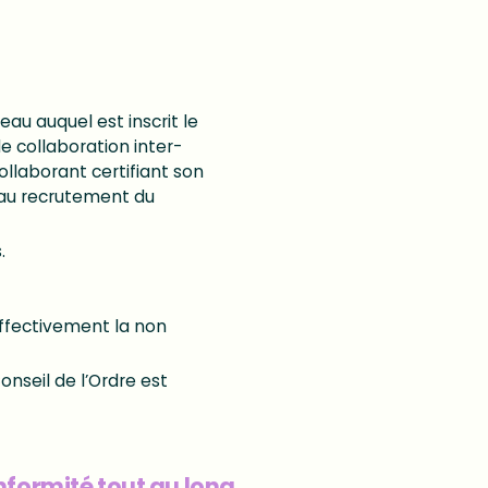
au auquel est inscrit le
e collaboration inter-
ollaborant certifiant son
e au recrutement du
.
effectivement la non
onseil de l’Ordre est
nformité tout au long