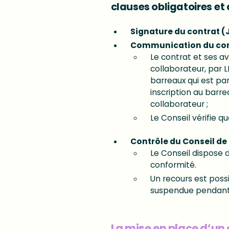
clauses obligatoires
et
Signature du contrat (
Communication du contr
Le contrat et ses a
collaborateur, par 
barreaux qui est pa
inscription au barr
collaborateur ;
Le Conseil vérifie q
Contrôle du Conseil de 
Le Conseil dispose 
conformité.
Un recours est possi
suspendue pendant 
La mise en place d’un 